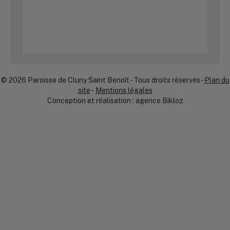
Église Saint-Martin de Chérizet
Adresse : Église Saint-Martin 71250 Chérizet
Plan
Email : paroisse-cluny@orange.fr
© 2026 Paroisse de Cluny Saint Benoît - Tous droits réservés -
Plan du
Église Saint-Genès de Curtil-sous-
site
-
Mentions légales
Buffières
Conception et réalisation : agence
Bikloz
Adresse : Église Saint-Genès 71520 Curtil-sous-Buffières
Plan
Email : paroisse-cluny@orange.fr
Église Sainte-Marie-Madeleine de Donzy-
le-National
Adresse : Église Sainte-Marie-Madeleine 71250 La Vineuse
sur Fregande
Plan
Email : paroisse-cluny@orange.fr