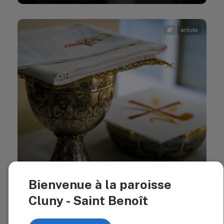
article
Le dimanche : un rendez-vous à ne
Bienvenue à la paroisse
pas manquer
Cluny - Saint Benoît