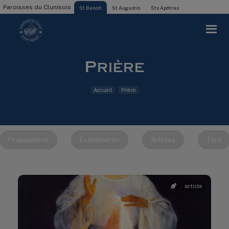
Paroisses du Clunisois
St Benoît
St Augustin
Sts Apôtres
Prière
Accueil
Prière
Propositions
Événements
Articles
Tout
article