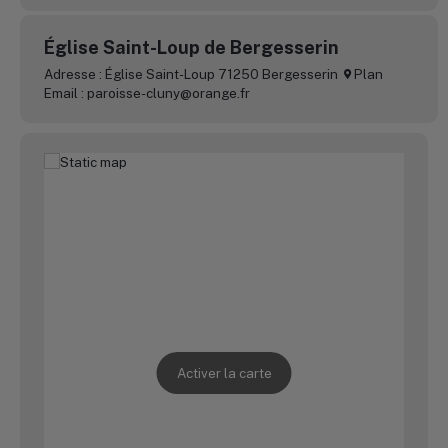
Église Saint-Loup de Bergesserin
Adresse : Église Saint-Loup 71250 Bergesserin
Plan
Email : paroisse-cluny@orange.fr
Église Saint-Denis de Bourgvilain
Adresse : Église Saint-Denis 71520 Bourgvilain
Plan
Email : paroisse-cluny@orange.fr
Église Saint-Denis de Buffières
Adresse : Église Saint-Denis 71250 Buffières
Plan
Email : paroisse-cluny@orange.fr
Activer la carte
Église Saint-Martin de Château
Adresse : Église Saint-Martin 71250 Château
Plan
Email : paroisse-cluny@orange.fr