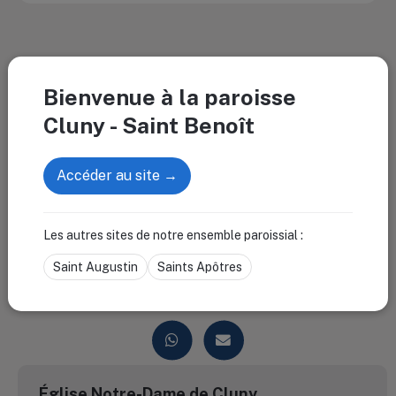
Bienvenue à la paroisse
Cluny - Saint Benoît
Accéder au site →
Les autres sites de notre ensemble paroissial :
Rencontrons-nous
Saint Augustin
Saints Apôtres
Vous avez une question, souhaitez rencontrer un prêtre, prier
ou nous rejoindre ? N’hésitez pas à nous contacter
Église Notre-Dame de Cluny