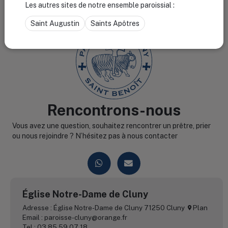
Les autres sites de notre ensemble paroissial :
Saint Augustin
Saints Apôtres
Rencontrons-nous
Vous avez une question, souhaitez rencontrer un prêtre, prier
ou nous rejoindre ? N’hésitez pas à nous contacter
Église Notre-Dame de Cluny
Adresse : Église Notre-Dame de Cluny 71250 Cluny
Plan
Email : paroisse-cluny@orange.fr
Tel : 03 85 59 07 18