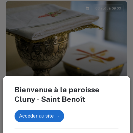
08 août à 09:00
Bienvenue à la paroisse
Cluny - Saint Benoît
Messe de semaine aux Récollets
Accéder au site →