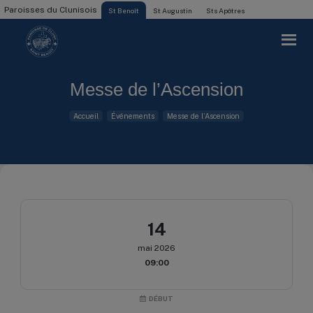
Paroisses du Clunisois
St Benoît
St Augustin
Sts Apôtres
Messe de l’Ascension
Accueil
Événements
Messe de l’Ascension
14
mai 2026
09:00
DÉBUT